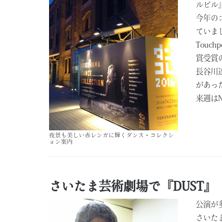
ルビル
今年の
ていま
Touc
賞受賞
長谷川
があっ
来週はN
夜景も美しい赤レンガに輝くダンス・コレクシ
ョン案内
さいたま芸術劇場で『DUST』
公演が
さいた