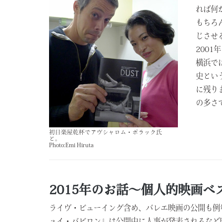
れば何
もちろ
じさせ
2001
横浜で
史という
に残り
の多さ
初日楽屋乾杯でアヴシャロム・ポラック氏
と。
Photo:Emi Hiruta
2015年のお話～個人的映画ベ
ライヴ・ビューイング含め、バレエ映画の公開も例