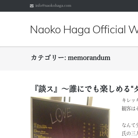
コ
info@naokohaga.com
ン
テ
Naoko Haga Official
ン
ツ
へ
ス
キ
カテゴリー:
memorandum
ッ
プ
『談ス』～誰にでも楽しめる“
キレッ
観客は
なんて
氏の三