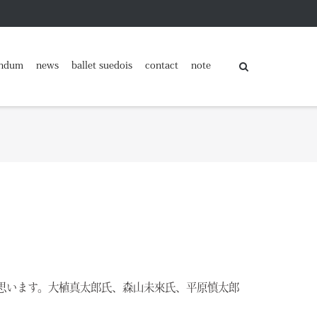
ndum
news
ballet suedois
contact
note
思います。大植真太郎氏、森山未來氏、平原慎太郎