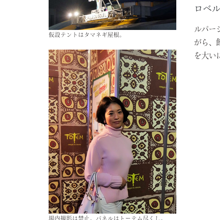
ロベ
ルパー
仮設テントはタマネギ屋根。
がら、
を大い
場内撮影は禁止。パネルはトーテム尽くし。