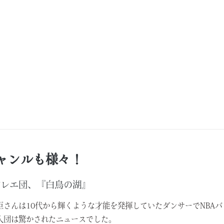
ャンルも様々！
バレエ団、『白鳥の湖』
臣さんは10代から輝くような才能を発揮していたダンサーでNBAバレ
入団は驚かされたニュースでした。