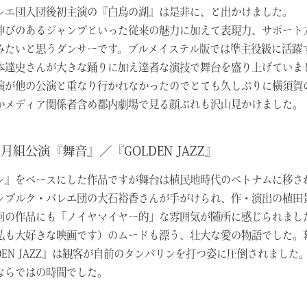
レエ団入団後初主演の『白鳥の湖』は是非に、と出かけました。
伸びのあるジャンプといった従来の魅力に加えて表現力、サポート
みたいと思うダンサーです。ブルメイステル版では準主役級に活躍
本達史さんが大きな踊りに加え達者な演技で舞台を盛り上げていま
演が他の公演と重なり行かれなかったのでとても久しぶりに横須賀
かメディア関係者含め都内劇場で見る顔ぶれも沢山見かけました。
月組公演『舞音』／『GOLDEN JAZZ』
ン』をベースにした作品ですが舞台は植民地時代のベトナムに移さ
ンブルク・バレエ団の大石裕香さんが手がけられ、作・演出の植田
回の作品にも「ノイヤマイヤー的」な雰囲気が随所に感じられまし
私も大好きな映画です）のムードも漂う、壮大な愛の物語でした。
LDEN JAZZ』は観客が自前のタンバリンを打つ姿に圧倒されまし
ならではの時間でした。