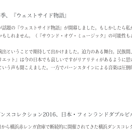
四季、『ウェストサイド物語』
が話題の『ウェストサイド物語』が開幕しました。もしかしたら私
かもしれません。（『サウンド・オヴ・ミュージック』の可能性も
演出ということで期待して出かけました。迫力のある舞台。民族間
リエット』は今の日本でも哀しいですがリアリティがあるように思
という声も聞こえました。一方でバーンスタインによる音楽は圧倒的、
ダンスコレクション
2016
、日本・フィンランドダブルビル：『CHI
3日から横浜赤レンガ倉庫で断続的に開催されてきた横浜ダンスコレ