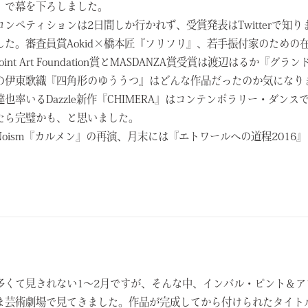
』で幕を下ろしました。
コンペティションは2日間しか行かれず、受賞発表はTwitterで知
した。審査員賞Aokid×橋本匠『フリフリ』、若手振付家のための在
hpoint Art Foundation賞とMASDANZA賞受賞は渡辺は
の伊東歌織『四角形のゆううつ』はどんな作品だったのか気になり
達也率いるDazzle新作『CHIMERA』はコンテンポラリー・ダ
たら完璧かも、と思いました。
oism『カルメン』の再演、
月末には『エトワールへの道程
2016
』
多くて見きれない1～2月ですが、そんな中、インバル・
ピント＆ア
ま芸術劇場で見てきました。作品が完成してから付けられたタイトル