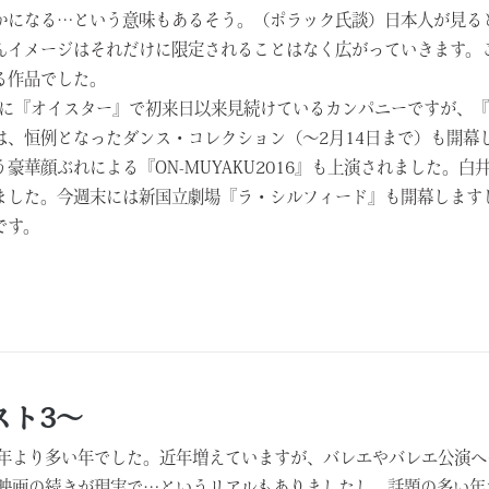
かになる…という意味もあるそう。（ポラック氏談）
日本人が見る
んイメージはそれだけに限定されることはなく広がっていきます。
る作品でした。
年に『オイスター』
で初来日以来見続けているカンパニーですが、『
は、恒例となったダンス・コレクション（～
2月14日まで）も開
豪華顔ぶれによる『ON-MUYAKU2016』も上演されました。
白
ました。今週末には新国立劇場『ラ・シルフィード』
も開幕します
です。
スト3～
年より多い年でした。近年増えていますが、バレエやバレエ公演へ