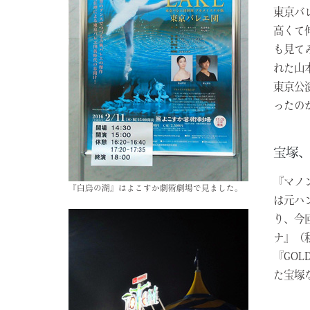
東京バ
高くて
も見て
れた山
東京公
ったの
宝塚、
『マノ
『白鳥の湖』
はよこすか劇術劇場で見ました。
は元ハ
り、今
ナ』（
『GO
た宝塚