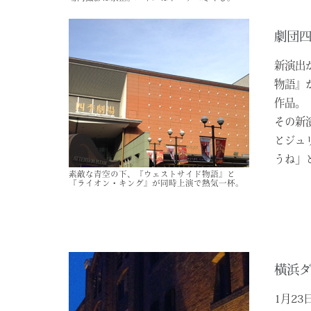
劇団
新演出
物語』
作品。
その新
とジュ
うね」
素敵な青空の下、『ウェストサイド物語』と
『ライオン・
キング』が同時上演で熱気一杯。
横浜
1月2