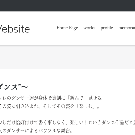
 Website
Home Page
works
profile
memora
ダンス”～
キレのダンサー達が身体で真剣に「遊んで」見せる。
その姿に引き込まれ、そしてその姿を「楽しむ」。
少しだけ恰好付けて書く事もなく、楽しい！というダンス作品だと
人のダンサーによるパワフルな舞台。