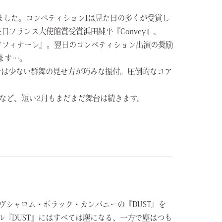
りました。コンペティションIは見た日の多くが受賞し
日フランス大使館賞受賞浜田純平『Convey』、
るか『グランドフィナーレ』。翌日のコンペティション出演の奨励
ます…。
ンスでは少ない群舞の見せ方が巧みな振付。圧倒的なコア
など、短い2月もまだまだ舞台は続きます。
ヴシャロム・ポラック・カンパニーの『DUST』
を
『DUST』にはすべては塵になる、
一方で塵はつも