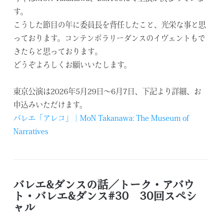
す。
こうした節目の年に委員長を背任したこと、
光栄な事と思
っております。
コンテンポラリーダンスのイヴェントもで
きたらと思っております
。
どうぞよろしくお願いいたします。
東京公演は
2026
年
5
月
29
日～
6
月
7
日、下記より詳細、
お
申込みいただけます。
バレエ「アレコ」｜MoN Takanawa: The Museum of
Narratives
バレエ&ダンスの話／トーク・アバウ
ト・バレエ&ダンス#30 30回スペシ
ャル