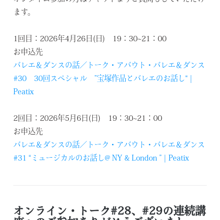
ます。
1
回目：
2026
年
4
月
26
日
(
日
)
19
：
30~21
：
00
お申込先
バレエ＆ダンスの話／トーク・アバウト・バレエ＆ダンス
#30 30回スペシャル ”宝塚作品とバレエのお話し“ |
Peatix
2
回目：
2026
年
5
月
6
日
(
日
)
19
：
30~21
：
00
お申込先
バレエ＆ダンスの話／トーク・アバウト・バレエ＆ダンス
#31 “ミュージカルのお話し@ NY & London ” | Peatix
オンライン・トーク#28、#29の連続講