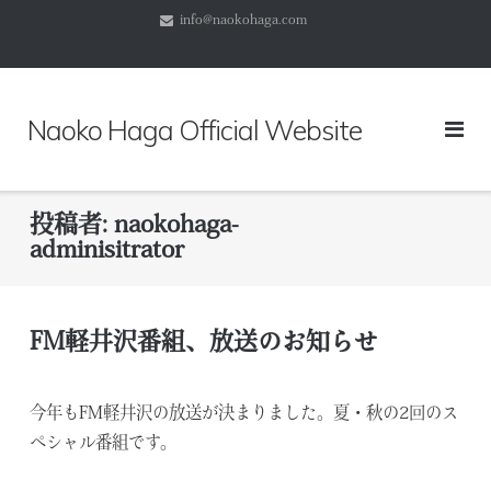
コ
info@naokohaga.com
ン
テ
ン
ツ
Naoko Haga Official Website
へ
ス
キ
投稿者:
naokohaga-
ッ
adminisitrator
プ
FM軽井沢番組、放送のお知らせ
今年もFM軽井沢の放送が決まりました。夏・秋の2回のス
ペシャル番組です。