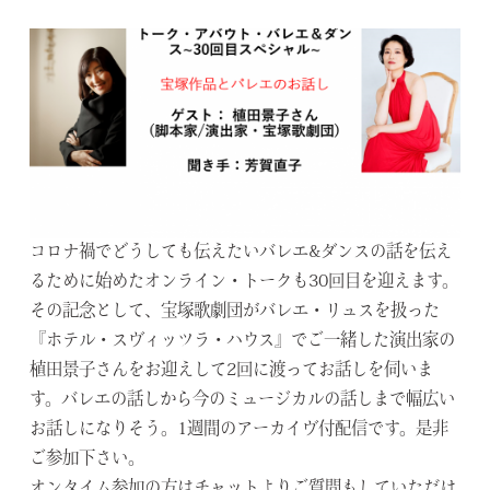
コロナ禍でどうしても伝えたいバレエ
&
ダンスの話を伝え
る
ために始めたオンライン・トークも
30
回目を迎えます。
その記念として、宝塚歌劇団がバレエ・リュスを扱った
『ホテル・
スヴィッツラ・ハウス』
でご一緒した演出家の
植田景子さんをお迎えして
2
回に渡ってお話
しを伺いま
す。
バレエの話しから今のミュージカルの話しまで幅広い
お話しになり
そう。
1
週間のアーカイヴ付配信です。是非
ご参加下さい。
オンタイム参加の方はチャットよりご質問もしていただけ