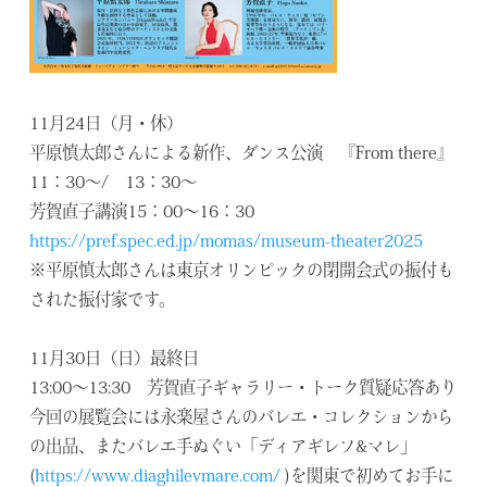
11月24日（月・休）
平原慎太郎さんによる新作、ダンス公演 『From there』
11：30～/ 13：30～
芳賀直子講演15：00～16：30
https://pref.spec.ed.jp/momas/museum-theater2025
※平原慎太郎さんは東京オリンピックの閉開会式の振付も
された振付家です。
11月30日（日）最終日
13:00～13:30 芳賀直子ギャラリー・トーク質疑応答あり
今回の展覧会には永楽屋さんのバレエ・コレクションから
の出品、またバレエ手ぬぐい「ディアギレフ&マレ」
(
https://www.diaghilevmare.com/
)を関東で初めてお手に