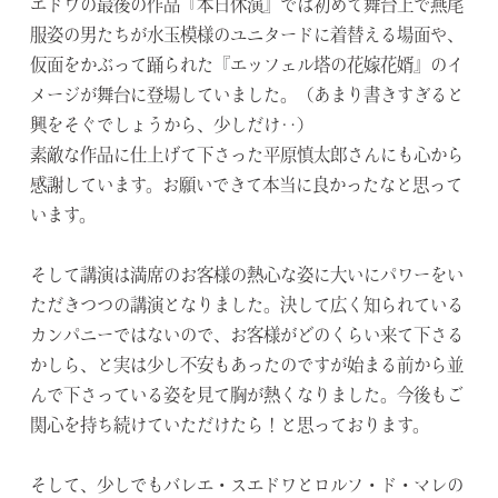
エドワの最後の作品『本日休演』では初めて舞台上で燕尾
服姿の男たちが水玉模様のユニタードに着替える場面や、
仮面をかぶって踊られた『エッフェル塔の花嫁花婿』のイ
メージが舞台に登場していました。（あまり書きすぎると
興をそぐでしょうから、少しだけ‥）
素敵な作品に仕上げて下さった平原慎太郎さんにも心から
感謝しています。お願いできて本当に良かったなと思って
います。
そして講演は満席のお客様の熱心な姿に大いにパワーをい
ただきつつの講演となりました。決して広く知られている
カンパニーではないので、お客様がどのくらい来て下さる
かしら、と実は少し不安もあったのですが始まる前から並
んで下さっている姿を見て胸が熱くなりました。今後もご
関心を持ち続けていただけたら！と思っております。
そして、少しでもバレエ・スエドワとロルフ・ド・マレの