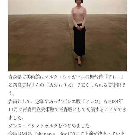
青森県立美術館はマルク・シャガールの舞台幕『アレコ』
と奈良美智さんの『あおもり犬』で広くしられる美術館で
す。
委員として、念願であったバレエ版『アレコ』も
2024
年
11
月
に青森県立美術館で青森版として初演することができ
ました。
ダンス・ドラマトゥルクをつとめました。
今年は
MON Takanawa
、
Box100
にて上演が決まっていま