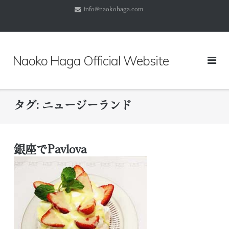
コ
info@naokohaga.com
ン
テ
ン
ツ
Naoko Haga Official Website
へ
ス
キ
ッ
タグ:
ニュージーランド
プ
銀座でPavlova