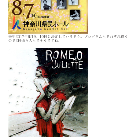
来年
2017
年
6
月
9
、
10
日と決定しているそう。
プログラムもそれぞれ違う
ので
2
日通う人もでそうですね。