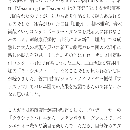
その他の作品にも見応えのあるものが沢山ありました。新
作『Measuring the Heavens』は佐藤健作による太鼓演奏
で踊られたのですが、迫力もあり作品として魅力あふれる
ものでした。観客がわいたのは『Lilly』。 柳本雅寛、青木
尚哉というコンテンポラリー・ダンスを見る人にはおなじ
みの二人。遠藤康行振付、出演による新作『埋火』では成
熟した大人の表現を見せた新国立劇場バレエ団の米沢唯に
新しい魅力を発見しました。その他にもローザンヌ国際振
付コンクール1位で有名になった二人、二山治雄と菅井円
加の『ラ・シルフィード』などここでしか見られない演目
が続きました。菅井円加はジョン・ノイマイヤー振付『ヴ
ァスラフ』でバレエ団での成果を披露できたのではないか
なと思いました。
このガラは遠藤康行が芸術監督として、プロデューサーの
「クラシックバレエからコンテンポラリーダンスまで、バ
ラエティー豊かな演目を楽しんでいただき、自分好みのダ