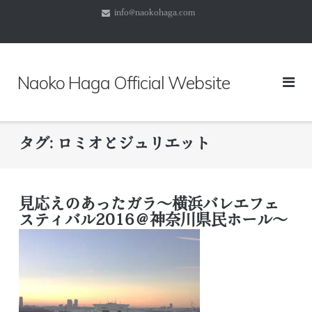
コ
info@naokohaga.com
ン
テ
ン
ツ
Naoko Haga Official Website
へ
ス
キ
ッ
タグ:
ロミオとジュリエット
プ
見応えのあったガラ～横浜バレエフェ
スティバル2016＠神奈川県民ホール～