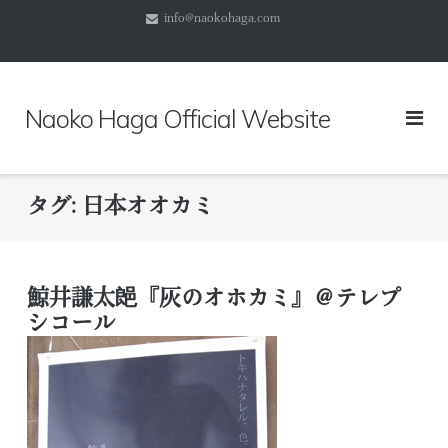
コ
info@naokohaga.com
ン
テ
ン
ツ
Naoko Haga Official Website
へ
ス
キ
ッ
タグ:
日本オオカミ
プ
鯨井謙太郒『灰のオホカミ』＠テレプ
シコール