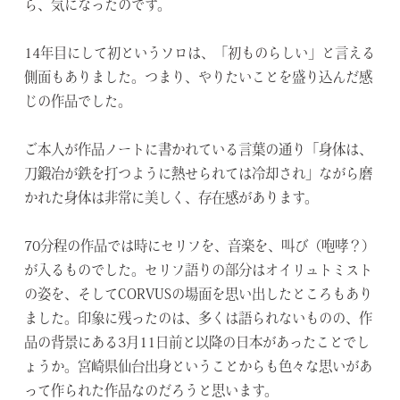
ら、気になったのです。
14年目にして初というソロは、「初ものらしい」と言える
側面もありました。つまり、やりたいことを盛り込んだ感
じの作品でした。
ご本人が作品ノートに書かれている言葉の通り「身体は、
刀鍛冶が鉄を打つように熱せられては冷却され」ながら磨
かれた身体は非常に美しく、存在感があります。
70分程の作品では時にセリフを、音楽を、叫び（咆哮？）
が入るものでした。セリフ語りの部分はオイリュトミスト
の姿を、そしてCORVUSの場面を思い出したところもあり
ました。印象に残ったのは、多くは語られないものの、作
品の背景にある3月11日前と以降の日本があったことでし
ょうか。宮崎県仙台出身ということからも色々な思いがあ
って作られた作品なのだろうと思います。