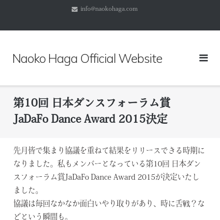
コ
info@naokohaga.com
ン
テ
ン
ツ
Naoko Haga Official Website
へ
ス
キ
ッ
第10回 日本ダンスフォーラム賞
プ
JaDaFo Dance Award 2015決定
先月皆で集まり協議を重ねて結果をリリースできる時期に
なりました。私もメンバーとなっている第10回 日本ダン
スフォーラム賞JaDaFo Dance Award 2015が決定いたし
ました。
協議は毎回なかなか面白いやり取りがあり、時に舌戦？な
どという瞬間も。