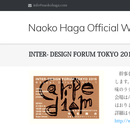
コ
info@naokohaga.com
ン
テ
Naoko Haga Official
ン
ツ
へ
ス
キ
INTER- DESIGN FORUM TOKYO 2
ッ
プ
幹事を務
します
味のラ
会場は六
はおり
詳細は
http://