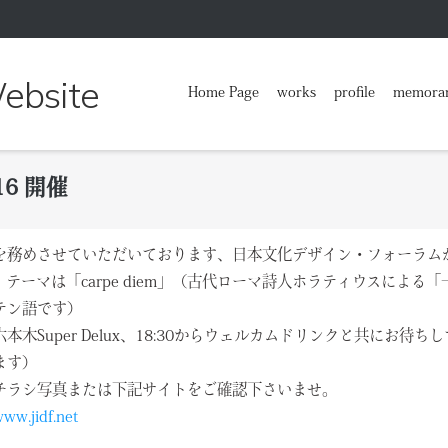
 Website
Home Page
works
profile
memora
016 開催
めさせていただいております、日本文化デザイン・フォーラムがINTER- 
。テーマは「carpe diem」（古代ローマ詩人ホラティウスによ
テン語です）
本木Super Delux、18:30からウェルカムドリンクと共にお
ます）
チラシ写真または下記サイトをご確認下さいませ。
www.jidf.net