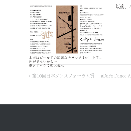
以後、7
本当はゴールドの綺麗なチラシですが、上手に
色がでないかも…
※クリックで拡大表示
投
第10回日本ダンスフォーラム賞 JaDaFo Dance A
稿
ナ
ビ
ゲ
ー
シ
ョ