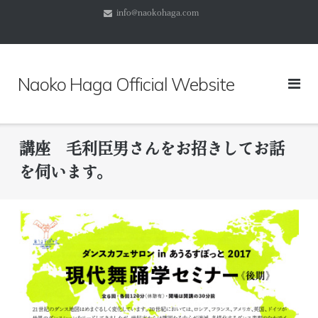
コ
info@naokohaga.com
ン
テ
ン
ツ
Naoko Haga Official Website
へ
ス
キ
ッ
講座 毛利臣男さんをお招きしてお話
プ
を伺います。