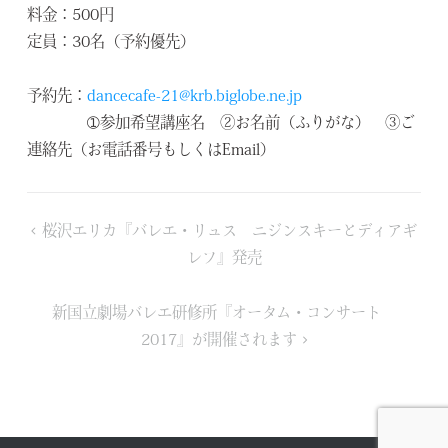
料金：500円
定員：30名（予約優先）
予約先：
dancecafe-21@krb.biglobe.ne.jp
➀参加希望講座名 ②お名前（ふりがな） ③ご
連絡先（お電話番号もしくはEmail）
投
桜沢エリカ『バレエ・リュス ニジンスキーとディアギ
稿
レフ』発売
ナ
ビ
新国立劇場バレエ研修所『オータム・コンサート
ゲ
2017』が開催されます
ー
シ
ョ
ン