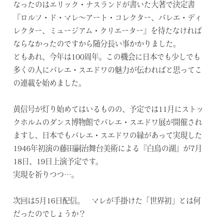
なったのはエリック・ナスランドが書いた大著で決定書
『ロルフ・ド・マレ～アート・コレクター、バレエ・ディ
レクター、ミュージアム・クリエーター』を待たなければ
ならなかったのですから随分長い事かかりました。
ともあれ、今年は100周年。この機会に日本でも少しでも
多くの人にバレエ・スエドワの魅力が伝わればと思ってこ
の連載を始めました。
黄信号が灯り始めてはいるものの、予定では11月にストッ
クホルムのダンス博物館でバレエ・スエドワ展が開催され
ますし、日本でもバレエ・スエドワの縁があって実現した
1946年初演の藤田嗣治舞台美術による『白鳥の湖』が7月
18日、19日上演予定です。
実現を祈りつつ…。
次回は
5
月
16
日配信。 マレが手掛けた「世界初」とは何
だったのでしょうか？