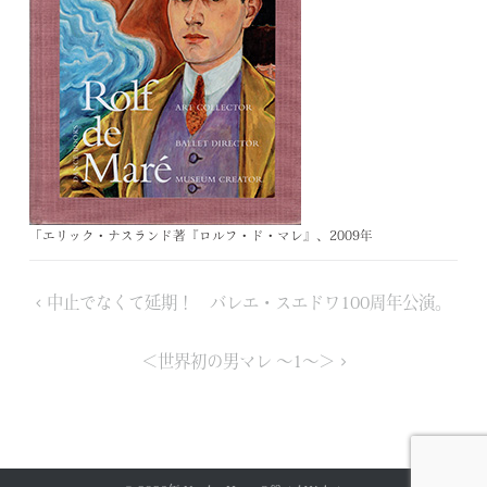
「エリック・ナスランド著『ロルフ・ド・マレ』、
2009
年
投
中止でなくて延期！ バレエ・スエドワ100周年公演。
稿
ナ
＜世界初の男マレ ～1～＞
ビ
ゲ
ー
シ
ョ