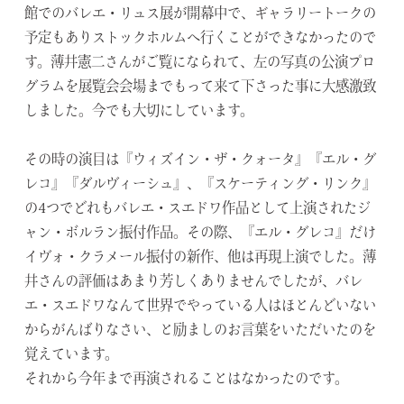
館でのバレエ・リュス展が開幕中で、ギャラリートークの
予定もありストックホルムへ行くことができなかったので
す。薄井憲二さんがご覧になられて、左の写真の公演プロ
グラムを展覧会会場までもって来て下さった事に大感激致
しました。今でも大切にしています。
その時の演目は『ウィズイン・ザ・クォータ』『エル・グ
レコ』『ダルヴィーシュ』、『スケーティング・リンク』
の4つでどれもバレエ・スエドワ作品として上演されたジ
ャン・
ボルラン振付作品。その際、『エル・グレコ』だけ
イヴォ・クラメール振付の新作、他は再現上演でした。薄
井さんの評価はあまり芳しくありませんでしたが、バレ
エ・スエドワなんて世界でやっている人はほとんどいない
からがんばりなさい、と励ましのお言葉をいただいたのを
覚えています。
それから今年まで再演されることはなかったのです。