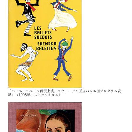
「バレエ・スエドワ再現上演、
スウェーデン王立バレエ団プログラム表
紙」（
1998
年、
ストックホルム）