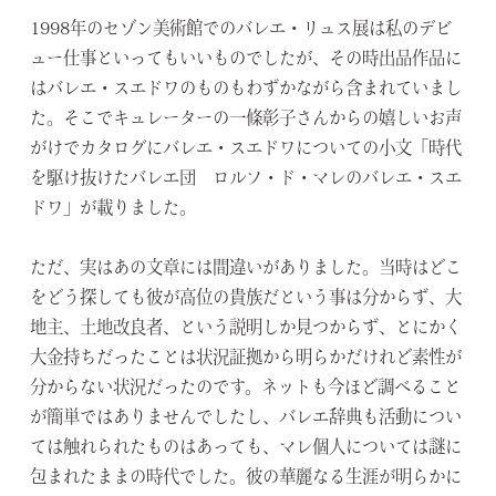
1998年のセゾン美術館でのバレエ・リュス展は私のデビ
ュー仕事といってもいいものでしたが、その時出品作品に
はバレエ・スエドワのものもわずかながら含まれていまし
た。そこでキュレーターの一條彰子さんからの嬉しいお声
がけでカタログにバレエ・スエドワについての小文「時代
を駆け抜けたバレエ団 ロルフ・ド・マレのバレエ・スエ
ドワ」が載りました。
ただ、実はあの文章には間違いがありました。当時はどこ
をどう探しても彼が高位の貴族だという事は分からず、大
地主、土地改良者、という説明しか見つからず、とにかく
大金持ちだったことは状況証拠から明らかだけれど素性が
分からない状況だったのです。ネットも今ほど調べること
が簡単ではありませんでしたし、バレエ辞典も活動につい
ては触れられたものはあっても、マレ個人については謎に
包まれたままの時代でした。彼の華麗なる生涯が明らかに