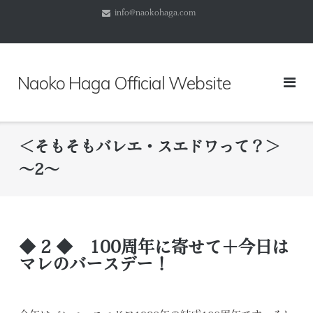
コ
info@naokohaga.com
ン
テ
ン
ツ
Naoko Haga Official Website
へ
ス
キ
ッ
＜そもそもバレエ・スエドワって？＞
プ
～2～
◆ 2 ◆ 100周年に寄せて＋今日は
マレのバースデー！