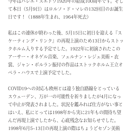
今年はバレエ・スエドワ1920年の結成100周年です。そし
て本日（5月9日）はロルフ・ド・マレの132回目のお誕生
日です！（1888年生まれ、1964年死去）
私はこの連休が終わった後、5月15日に初日を迎える『ス
ケーティング・リンク』の再現上演のため13日からストッ
クホルム入りする予定でした。1922年に初演されたこの
アーサー・オネゲル音楽、フェルナン・レジェ美術・衣
裳、ジャン・ボルラン振付の作品はストックホルム王立オ
ペラ・ハウスで上演予定でした。
COVID19への対応も欧州とは違う独自路線をとっている
スウェーデン、万が一の可能性を祈りましたが4月になっ
て中止が発表されました。状況を鑑みれば仕方がない事と
はいえ、私にとっては1998年から実に21年もの間待ち望
んだ再現上演でしたから、心底残念なお知らせでした。
1998年6月5~13日の再現上演の際はちょうどセゾン美術