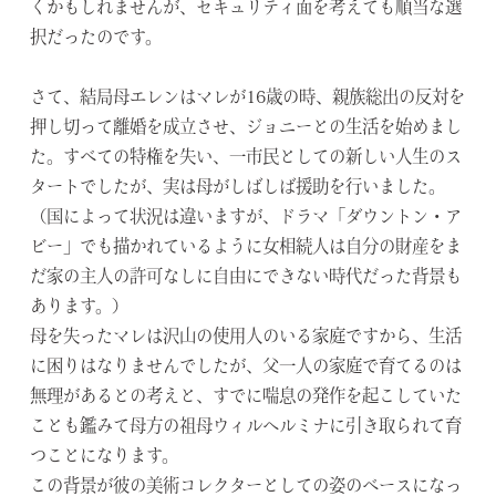
くかもしれませんが、セキュリティ面を考えても順当な選
択だったのです。
さて、結局母エレンはマレが16歳の時、親族総出の反対を
押し切って離婚を成立させ、ジョニーとの生活を始めまし
た。すべての特権を失い、一市民としての新しい人生のス
タートでしたが、実は母がしばしば援助を行いました。
（国によって状況は違いますが、ドラマ「ダウントン・ア
ビー」でも描かれているように女相続人は自分の財産をま
だ家の主人の許可なしに自由にできない時代だった背景も
あります。）
母を失ったマレは沢山の使用人のいる家庭ですから、生活
に困りはなりませんでしたが、父一人の家庭で育てるのは
無理があるとの考えと、すでに喘息の発作を起こしていた
ことも鑑みて母方の祖母ウィルヘルミナに引き取られて育
つことになります。
この背景が彼の美術コレクターとしての姿のベースになっ