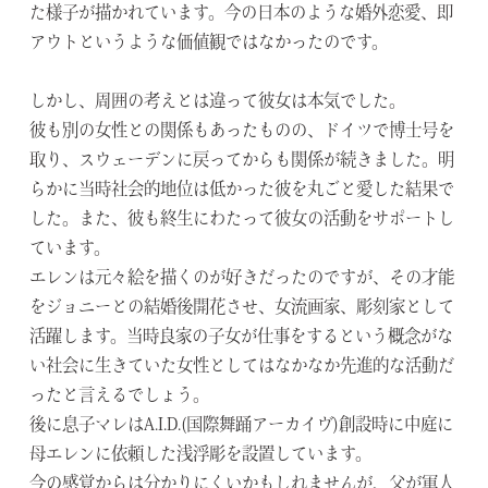
た様子が描かれています。今の日本のような婚外恋愛、即
アウトというような価値観ではなかったのです。
しかし、周囲の考えとは違って彼女は本気でした。
彼も別の女性との関係もあったものの、ドイツで博士号を
取り、スウェーデンに戻ってからも関係が続きました。明
らかに当時社会的地位は低かった彼を丸ごと愛した結果で
した。また、彼も終生にわたって彼女の活動をサポートし
ています。
エレンは元々絵を描くのが好きだったのですが、その才能
をジョニーとの結婚後開花させ、女流画家、彫刻家として
活躍します。当時良家の子女が仕事をするという概念がな
い社会に生きていた女性としてはなかなか先進的な活動だ
ったと言えるでしょう。
後に息子マレはA.I.D.(国際舞踊アーカイヴ)創設時に中庭に
母エレンに依頼した浅浮彫を設置しています。
今の感覚からは分かりにくいかもしれませんが、父が軍人