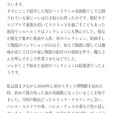
ています。
すでにここで紹介した現在ハッリウィル美術館として公開
されている家にマレは引き取られ育ったのです。旅好きで
エジプトで家族を招いてクリスマスを過ごすこともあった
祖母ウィルヘルミナはコレクションにも熱心でした。彼女
が旅先で集めた仮面や人形、布のコレクション、絵画そし
て陶器のコレクションが山ほど、加えて陶器に関しては趣
味が高じて自分の家に陶器の絵付けの部屋を作り、職人さ
んを呼んでそこで作業させたほどでした。
マレがここで始めた最初のコレクションは絵葉書だったよ
うです。
私は遅まきながら2009年に初めてダンス博物館を訪れた
時、初めて彼の育った家が美術館になっていることを知り
ました。当時の館長だったエリック・ナスランドに会い、
バレエ・スエドワの事、バレエ・リュスの事など色々話し