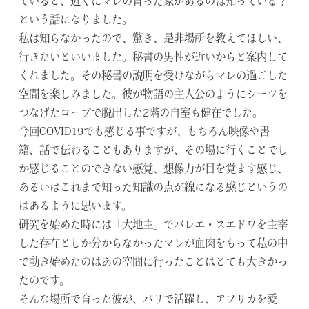
ていると、近くにマレの育った家があるのは知っている？
という話になりました。
私は知らなかったので、驚き、是非場所を教えてほしい、
行きたいといいました。秘書の男性が近いからと案内して
くれました。その秘書の説明を受けながらマレの過ごした
空間を楽しみました。彼が物語の主人公のようにシーツを
つなげたロープで脱出した2階の自室も健在でした。
今回COVID19でも感じる事ですが、もちろん映像や書
籍、話で伝わることもありますが、その場に行くことでし
か感じることのできない感覚、想像力が目を覚ます感じ、
あるいはこれまで知った知識の点が線になる感じというの
はあるように思います。
研究を始めた時には「大地主」でバレエ・スエドワを主宰
した存在としか分からなかったマレが血肉をもって私の中
で動き始めたのはあの空間に行ったことはとても大きかっ
たのです。
そんな場所で育った彼が、パリで活躍し、アフリカを愛