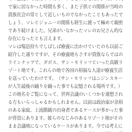
で家に居なかった時間も多く、また子供との関係が当時の
貴族社会の常として近しいものでなかったこともあったで
しょう、マレとジョニーの関係も終生に渡って極めて親密
であり続けました。兄弟がいなかったマレのお兄さん的な
存在になったとも言えます。
マレは喘息持ちでしばしば療養に出かけていたのも以前ご
紹介した通りですが、その療養地もさすが貴族ならではの
ラインナップで、ダボス、サン・モリッツといった高級リ
ゾート地です。これらの地で各国の裕福な人達が療養生活
を送っていたわけです。（サン・モリッツはニジンスキー
が人生最後の踊りを踊った事でも記憶される場所です。）
この地名をご覧になって、世界会議のいくつかを連想され
る方もいらっしゃるかもしれません。以前は政治家が余裕
のある家庭、上流階級の出身者であるケースが多かった事
が背景にあります。彼らのなじみのあるリゾート地がその
まま会議地になっているケースがあります。今では考えに