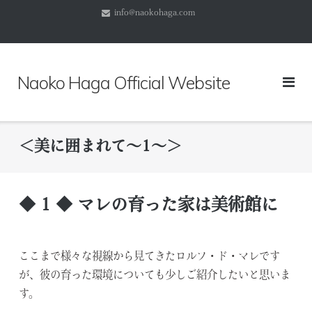
コ
info@naokohaga.com
ン
テ
ン
ツ
Naoko Haga Official Website
へ
ス
キ
ッ
＜美に囲まれて～1～＞
プ
◆ 1 ◆ マレの育った家は美術館に
ここまで様々な視線から見てきたロルフ・ド・マレです
が、彼の育った環境についても少しご紹介したいと思いま
す。