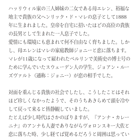
ハッリウィル家の三人姉妹の二女である母エレン、裕福な
地主で貴族の父ヘンリック・ド・マレの息子として1888
年に生まれました。皇帝を自宅に招いたほどの高位の貴族
の長男として生まれた一人息子でした。
愛情にも環境にも恵まれて何不自由なく育ちました。しか
し、母エレンはマレの家庭教師ジョニーと恋に落ちます。
マレが11歳になって雇われたベルリンで美術史の博士号の
ために学んでいたスウェーデン人の学生、ジョアン・ルー
ズヴァルト（通称：ジョニー）が恋の相手でした。
対面を重んじる貴族の社会でしたし、こうしたことはそれ
ほど珍しくなかったようで、そのうちあきらめて頭を冷や
して戻って来ると皆静観していました。
たとえば少し時代はさかのぼりますが、『アンナ・カレー
ニナ』のアンナも人妻でありながらヴォロンスキー大佐と
恋に落ちた時、少し経てば覚めるだろうと周囲は思ってい