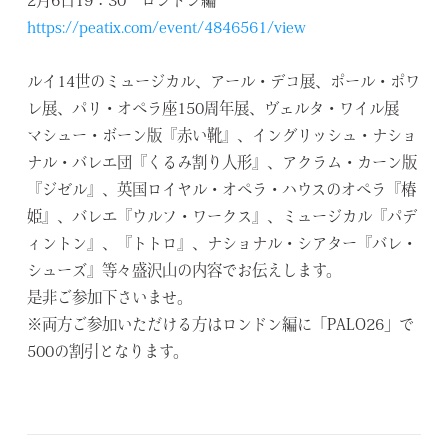
2月6日19：30 ロンドン編
https://peatix.com/event/4846561/view
ルイ14世のミュージカル、アール・デコ展、ポール・ポワ
レ展、パリ・オペラ座150周年展、ヴェルタ・ワイル展
マシュー・ボーン版『赤い靴』、イングリッシュ・ナショ
ナル・バレエ団『くるみ割り人形』、アクラム・カーン版
『ジゼル』、英国ロイヤル・オペラ・ハウスのオペラ『椿
姫』、バレエ『ウルフ・ワークス』、ミュージカル『パデ
ィントン』、『トトロ』、ナショナル・シアター『バレ・
シューズ』等々盛沢山の内容でお伝えします。
是非ご参加下さいませ。
※両方ご参加いただける方はロンドン編に「PALO26」で
500の割引となります。