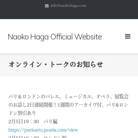
コ
info@naokohaga.com
ン
テ
ン
ツ
Naoko Haga Official Website
へ
ス
キ
ッ
オンライン・トークのお知らせ
プ
パリ＆ロンドンのバレエ、ミュージカル、オペラ、展覧会
のお話し2日連続開催！1週間のアーカイヴ付、パリ&ロン
ドン割引あり
2月5日19：30 パリ編
https://parisarts.peatix.com/view