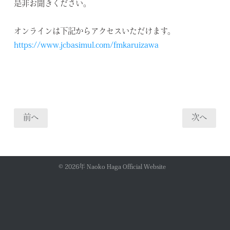
是非お聞きください。
オンラインは下記からアクセスいただけます。
https://www.jcbasimul.com/fmkaruizawa
投
前へ
次へ
稿
ナ
ビ
ゲ
© 2026年
Naoko Haga Official Website
ー
シ
ョ
ン