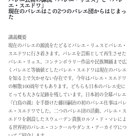
バレエ芸術の源流「バレエ・リュス」と「バレ
エ・スエドワ」
現在のバレエはこの2つのバレエ団からはじまっ
た
講義概要
現在のバレエの源流をたどるとバレエ・リュスとバレエ・
スエドワに行き着きます。バレエを芸術として再生させた
バレエ・リュス、コンテンポラリー作品や民族舞踊まで広
くバレエと等価値としたバレエ・スエドワは現在のバレエ
を知る上で欠かせない存在です。今年はバレエ・スエドワ
の解散100周年でもあります。どちらも日本のバレエ史に
とっても大きな足跡を残しています。日本初の全幕バレエ
『白鳥の湖』を手掛けた藤田嗣治の初のバレエ仕事はバレ
エ・スエドワでした。二つのバレエ団の活動、バレエ・ス
エドワを創設したスウェーデン貴族ロルフ・ド・マレによ
る世界初のバレエ・コンクールやダンス・アーカイヴにつ