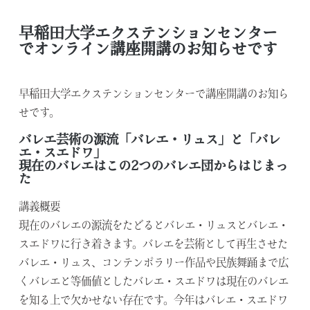
早稲田大学エクステンションセンター
でオンライン講座開講のお知らせです
早稲田大学エクステンションセンターで講座開講のお知ら
せです。
バレエ芸術の源流「バレエ・リュス」と「バレ
エ・スエドワ」
現在のバレエはこの2つのバレエ団からはじまっ
た
講義概要
現在のバレエの源流をたどるとバレエ・リュスとバレエ・
スエドワに行き着きます。バレエを芸術として再生させた
バレエ・リュス、コンテンポラリー作品や民族舞踊まで広
くバレエと等価値としたバレエ・スエドワは現在のバレエ
を知る上で欠かせない存在です。今年はバレエ・スエドワ