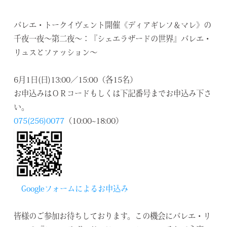
バレエ・トークイヴェント開催《ディアギレフ＆マレ》の
千夜一夜～第二夜～：『シェエラザードの世界』バレエ・
リュスとファッション～
6月1日(日)13:00／15:00（各15名）
お申込みはＯＲコードもしくは下記番号までお申込み下さ
い。
075(256)0077
（10:00~18:00）
Googleフォームによるお申込み
皆様のご参加お待ちしております。この機会にバレエ・リ