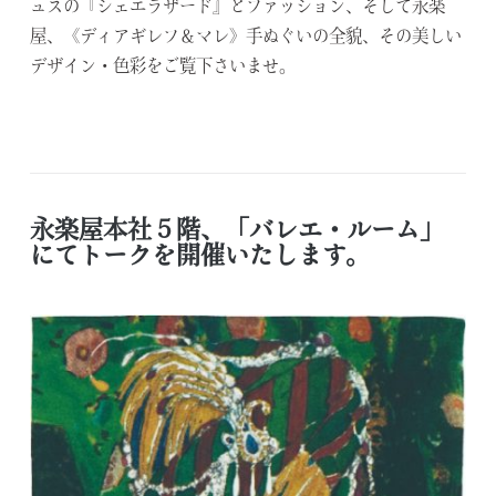
ュスの『シェエラザード』とファッション、そして永楽
屋、《ディアギレフ＆マレ》手ぬぐいの全貌、その美しい
デザイン・色彩をご覧下さいませ。
永楽屋本社５階、「バレエ・ルーム」
にてトークを開催いたします。