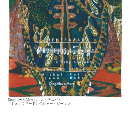
Diaghilev & Mareバレエ・テヌグイ
『シェエラザード』のシャー・ゼーマン