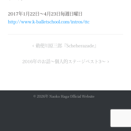
2017年1月22日～4月23日毎週日曜日
http://www.k-balletschool.com/intros/ttc
投
勅使川原三郎『Scheherazade』
稿
ナ
2016年のお話～個人的ステージベスト3～
ビ
ゲ
ー
シ
ョ
© 2026年
Naoko Haga Official Website
ン