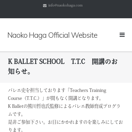
コ
info@naokohaga.com
ン
テ
ン
ツ
Naoko Haga Official Website
へ
ス
キ
ッ
K BALLET SCHOOL T.T.C 開講のお
プ
知らせ。
バレエ史を担当しております「Teachers Training
Course（T.T.C.）」が間もなく開講となります。
K Balletの熊川哲也氏監修によるバレエ教師育成プログラ
ムです。
是非ご参加下さい。お目にかかれますのを楽しみにしてお
ります。